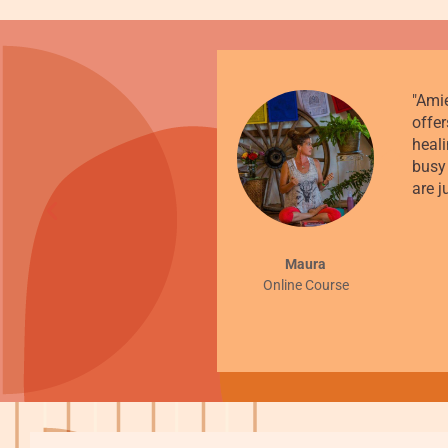
w she writes and what she
th of commitment to
level. And of course, in a
rs to connect with nature
Katrin
Intuitive Vision Board Kurse