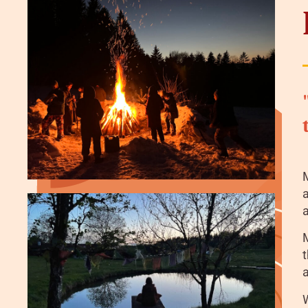
a
a
t
a
W