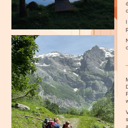
d
c
I
p
c
M
D
V
s
a