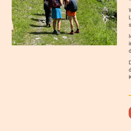
I
i
d