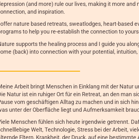
epression (and more) rule our lives, making it more and mor
onnection, and inspiration.
 offer nature based retreats, sweatlodges, heart-based ev
rograms to help you re-establish the connection to yourse
Nature supports the healing process and I guide you alon
ome (back) into connection with your potential, intuitio
eine Arbeit bringt Menschen in Einklang mit der Natur u
ie Natur ist ein ruhiger Ort für ein Retreat, an den man 
Pause vom geschäftigen Alltag zu machen und in sich hi
was unter der Oberfläche liegt und Aufmerksamkeit brauc
iele Menschen fühlen sich heute irgendwie getrennt. Dafü
chnelllebige Welt, Technologie, Stress bei der Arbeit, vie
lternde Eltern, Krankheit, der Druck, auf eine bestimmte 